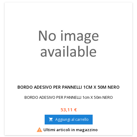
BORDO ADESIVO PER PANNELLI 1CM X 50M NERO
BORDO ADESIVO PER PANNELLI 1cm X 50m NERO
Prezzo
53,11 €
Aggiungi al carrello


Ultimi articoli in magazzino