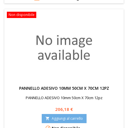
Non disponibile
PANNELLO ADESIVO 10MM 50CM X 70CM 12PZ
PANNELLO ADESIVO 10mm 50cm X 70cm 12pz
Prezzo
206,18 €
Aggiungi al carrello
