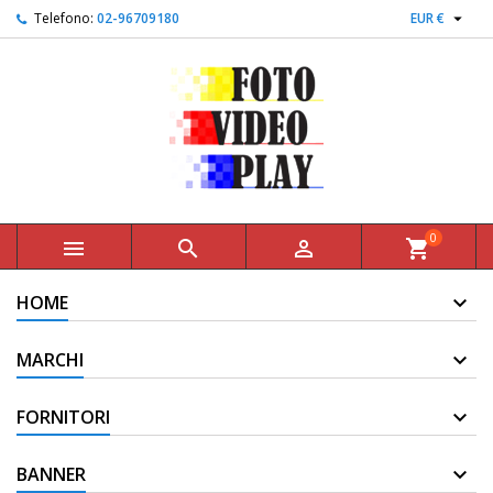

Telefono:
02-96709180
EUR €
0



shopping_cart
HOME
MARCHI
FORNITORI
BANNER