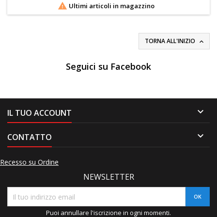

Ultimi articoli in magazzino
TORNA ALL'INIZIO

Seguici su Facebook

IL TUO ACCOUNT

CONTATTO
Recesso su Ordine
NEWSLETTER
Puoi annullare l'iscrizione in ogni momenti.