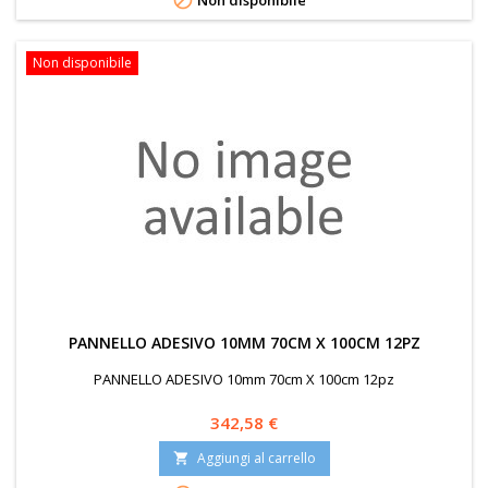

Non disponibile
Non disponibile
PANNELLO ADESIVO 10MM 70CM X 100CM 12PZ
PANNELLO ADESIVO 10mm 70cm X 100cm 12pz
Prezzo
342,58 €
Aggiungi al carrello
