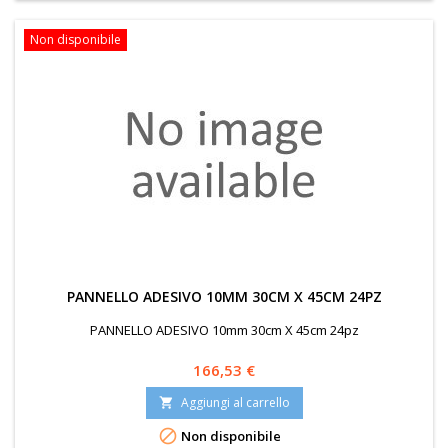
Non disponibile
PANNELLO ADESIVO 10MM 30CM X 45CM 24PZ
PANNELLO ADESIVO 10mm 30cm X 45cm 24pz
Prezzo
166,53 €
Aggiungi al carrello


Non disponibile