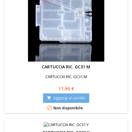
CARTUCCIA RIC. GC31 M
CARTUCCIA RIC. GC31 M
Prezzo
17,90 €
Aggiungi al carrello


Non disponibile