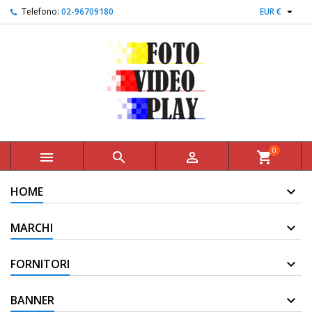

Telefono:
02-96709180
EUR €
0



shopping_cart
HOME
MARCHI
FORNITORI
BANNER