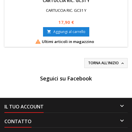
CARTUCCIA RIC. GC31 Y
CARTUCCIA RIC. GC31 Y
Prezzo
17,90 €
Aggiungi al carrello


Ultimi articoli in magazzino
TORNA ALL'INIZIO

Seguici su Facebook

IL TUO ACCOUNT

CONTATTO