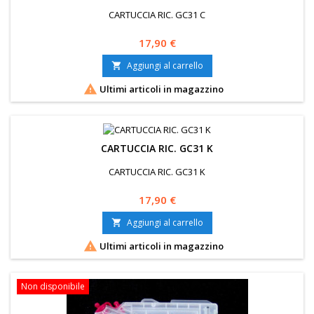
CARTUCCIA RIC. GC31 C
Prezzo
17,90 €
Aggiungi al carrello


Ultimi articoli in magazzino
CARTUCCIA RIC. GC31 K
CARTUCCIA RIC. GC31 K
Prezzo
17,90 €
Aggiungi al carrello


Ultimi articoli in magazzino
Non disponibile