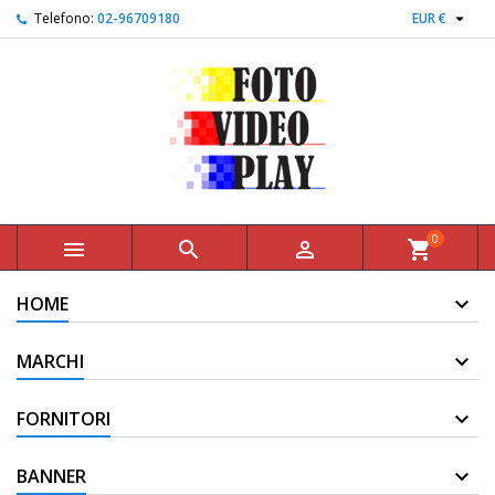

Telefono:
02-96709180
EUR €
0



shopping_cart
HOME
MARCHI
FORNITORI
BANNER