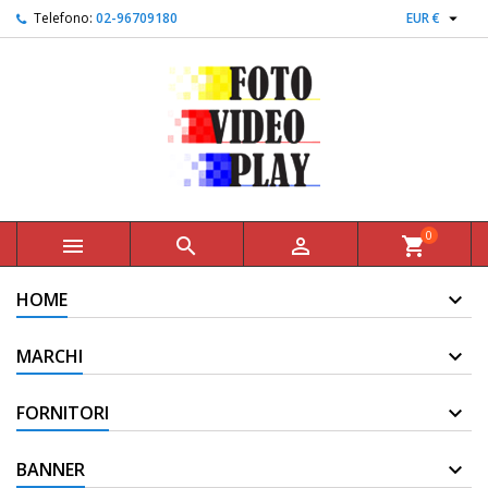

Telefono:
02-96709180
EUR €
0



shopping_cart
HOME
MARCHI
FORNITORI
BANNER