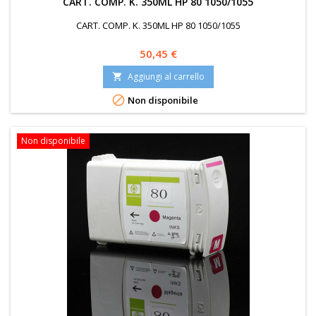
CART. COMP. K. 350ML HP 80 1050/1055
CART. COMP. K. 350ML HP 80 1050/1055
Prezzo
50,45 €
Aggiungi al carrello


Non disponibile
Non disponibile