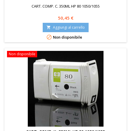
CART. COMP. C. 350ML HP 80 1050/1055
Prezzo
50,45 €
Aggiungi al carrello


Non disponibile
Non disponibile