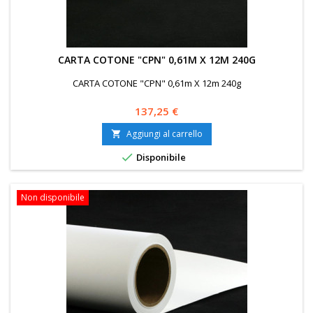
CARTA COTONE "CPN" 0,61M X 12M 240G
CARTA COTONE "CPN" 0,61m X 12m 240g
Prezzo
137,25 €
Aggiungi al carrello


Disponibile
Non disponibile