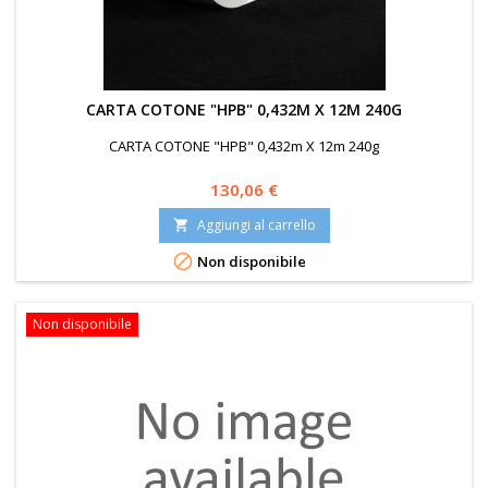
CARTA COTONE "HPB" 0,432M X 12M 240G
CARTA COTONE "HPB" 0,432m X 12m 240g
Prezzo
130,06 €
Aggiungi al carrello


Non disponibile
Non disponibile