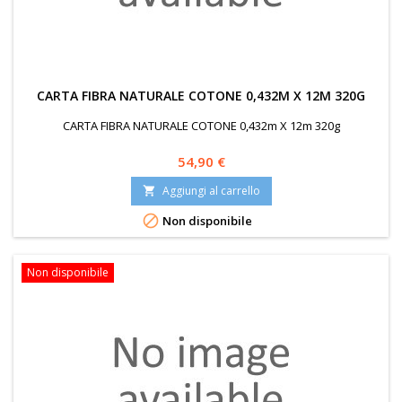
CARTA FIBRA NATURALE COTONE 0,432M X 12M 320G
CARTA FIBRA NATURALE COTONE 0,432m X 12m 320g
Prezzo
54,90 €
Aggiungi al carrello


Non disponibile
Non disponibile