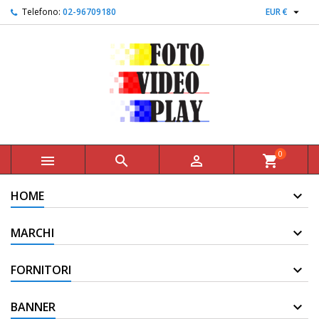

Telefono:
02-96709180
EUR €
0



shopping_cart
HOME
MARCHI
FORNITORI
BANNER