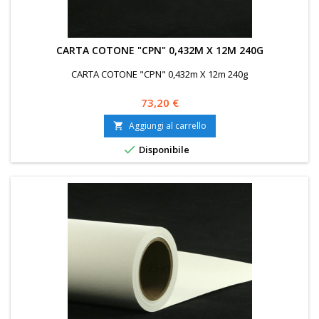
CARTA COTONE "CPN" 0,432M X 12M 240G
CARTA COTONE "CPN" 0,432m X 12m 240g
Prezzo
73,20 €
Aggiungi al carrello


Disponibile