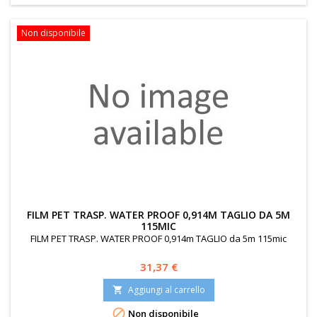
Non disponibile
FILM PET TRASP. WATER PROOF 0,914M TAGLIO DA 5M
115MIC
FILM PET TRASP. WATER PROOF 0,914m TAGLIO da 5m 115mic
Prezzo
31,37 €
Aggiungi al carrello


Non disponibile