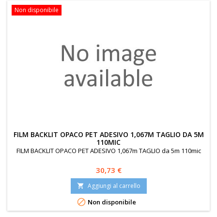
Non disponibile
FILM BACKLIT OPACO PET ADESIVO 1,067M TAGLIO DA 5M
110MIC
FILM BACKLIT OPACO PET ADESIVO 1,067m TAGLIO da 5m 110mic
Prezzo
30,73 €
Aggiungi al carrello


Non disponibile