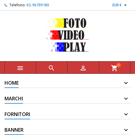

Telefono:
02-96709180
EUR €
0



shopping_cart
HOME
MARCHI
FORNITORI
BANNER