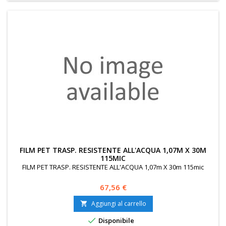
FILM PET TRASP. RESISTENTE ALL'ACQUA 1,07M X 30M
115MIC
FILM PET TRASP. RESISTENTE ALL'ACQUA 1,07m X 30m 115mic
Prezzo
67,56 €
Aggiungi al carrello


Disponibile