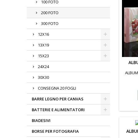
100 FOTO
200 FOTO
300 FOTO
12X16
13X19
15X23
ALB
24X24
ALBUM 
30X30
CONSEGNA 20 FOGLI
BARRE LEGNO PER CANVAS
BATTERIE E ALIMENTATORI
BIADESIVI
ALBU
BORSE PER FOTOGRAFIA