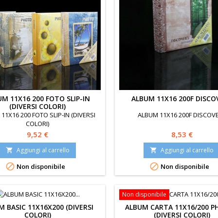
UM 11X16 200 FOTO SLIP-IN
ALBUM 11X16 200F DISCO
(DIVERSI COLORI)
11X16 200 FOTO SLIP-IN (DIVERSI
ALBUM 11X16 200F DISCOV
COLORI)
Prezzo
Prezzo
9,52 €
8,53 €
Aggiungi al carrello
Aggiungi al carrello




Non disponibile
Non disponibile
Non disponibile
M BASIC 11X16X200 (DIVERSI
ALBUM CARTA 11X16/200 
COLORI)
(DIVERSI COLORI)