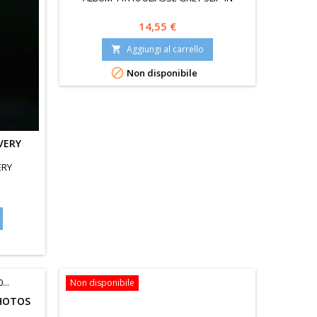
Prezzo
14,55 €
Aggiungi al carrello


Non disponibile
VERY
ERY
Non disponibile
PHOTOS