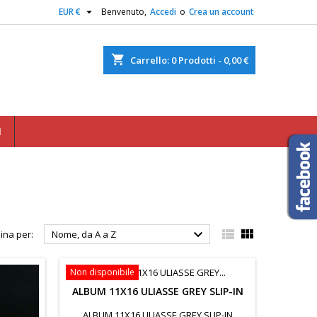

EUR €
Benvenuto,
Accedi
o
Crea un account
shopping_cart
Carrello:
0
Prodotti - 0,00 €
I



ina per:
Nome, da A a Z
Non disponibile
ALBUM 11X16 ULIASSE GREY SLIP-IN
ALBUM 11X16 ULIASSE GREY SLIP-IN