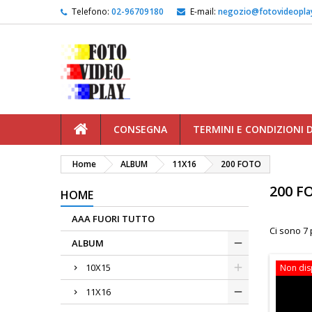
Telefono:
02-96709180
E-mail:
negozio@fotovideoplay
CONSEGNA
TERMINI E CONDIZIONI 
Home
ALBUM
11X16
200 FOTO
200 F
HOME
AAA FUORI TUTTO
Ci sono 7 
ALBUM
10X15
Non dis
11X16