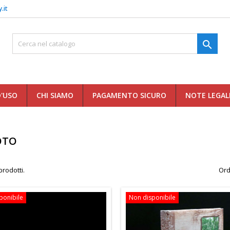
.it

D'USO
CHI SIAMO
PAGAMENTO SICURO
NOTE LEGAL
OTO
prodotti.
Ord
ponibile
Non disponibile