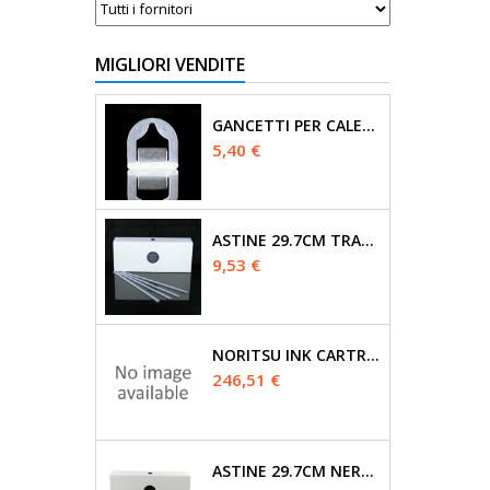
MIGLIORI VENDITE
GANCETTI PER CALENDARI 100 PZ
Prezzo
5,40 €
ASTINE 29.7CM TRASPARENTI PER CALENDARI 50PZ
Prezzo
9,53 €
NORITSU INK CARTRIDGE 104 MAGENTA 500ML
Prezzo
246,51 €
ASTINE 29.7CM NERE PER CALENDARI 50PZ