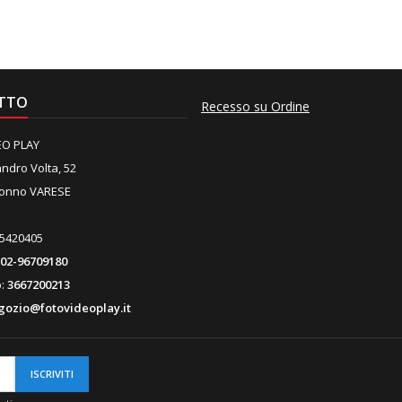
TTO
Recesso su Ordine
EO PLAY
ndro Volta, 52
ronno VARESE
35420405
02-96709180
p:
3667200213
gozio@fotovideoplay.it