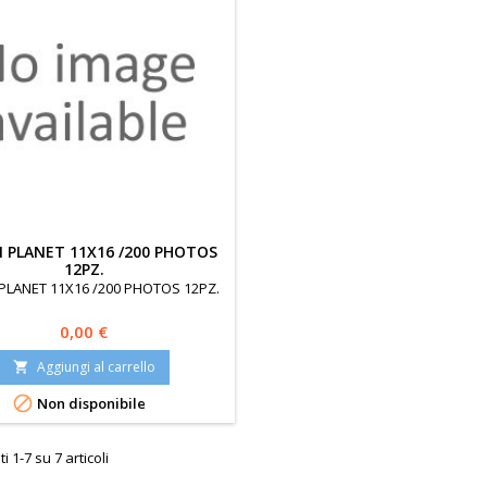
 PLANET 11X16 /200 PHOTOS
12PZ.
PLANET 11X16 /200 PHOTOS 12PZ.
Prezzo
0,00 €
Aggiungi al carrello


Non disponibile
i 1-7 su 7 articoli