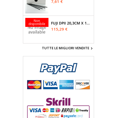
Prezzo
7,61 €
Non
FUJI DPII 20,3CM X 108M GLOSSY
disponibile
Prezzo
115,29 €
TUTTE LE MIGLIORI VENDITE
