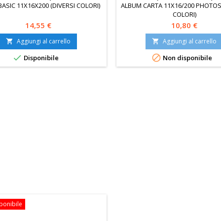
ASIC 11X16X200 (DIVERSI COLORI)
ALBUM CARTA 11X16/200 PHOTOS 
COLORI)
Prezzo
Prezzo
14,55 €
10,80 €
Aggiungi al carrello
Aggiungi al carrello




Disponibile
Non disponibile
ponibile