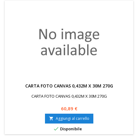
CARTA FOTO CANVAS 0,432M X 30M 270G
CARTA FOTO CANVAS 0,432M X 30M 270G
Prezzo
60,89 €
Aggiungi al carrello


Disponibile