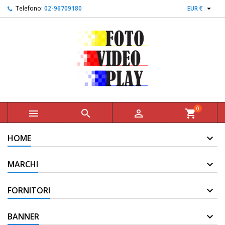

Telefono:
02-96709180
EUR €
0



shopping_cart
HOME
MARCHI
FORNITORI
BANNER